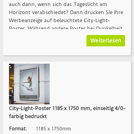
auch dann, wenn sich das Tageslicht am
Horizont verabschiedet? Dann drucken Sie Ihre
Werbeanzeige auf beleuchtete City-Light-
Poster. Während andere Poster bei Dunkelheit
und ohne fremde Lichtquellen unleserlich und
Weiterlesen
für den Konsumenten unbrauchbar werden,
sind Leuchtreklamen 24 Stunden am Tag im
Einsatz. In beleuchteten Vitrinen kommt Ihre
Werbung damit ganz groß raus.
City-Light-Poster (kurz CLP) überzeugen mit
vielen Vorteilen: Sie sind einer breiten Masse
zugänglich und verfügen somit über eine
City-Light-Poster 1185 x 1750 mm, einseitig 4/0-
größere Reichweite. Durch Standorte an
farbig bedruckt
Bahnhöfen, in Zügen oder in Fußgängerzonen
erreichen Sie viel besser die Zielgruppe, die Sie
Format:
1185 x 1750mm
mit Ihrem Produkt ansprechen wollen.