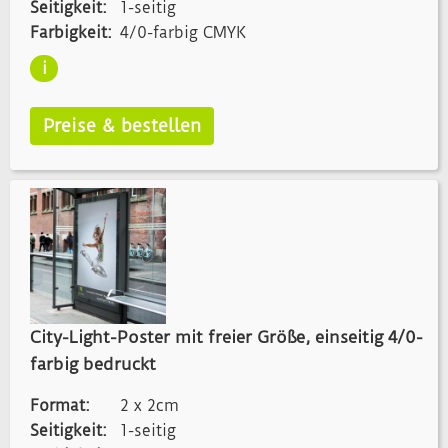
Seitigkeit:
1-seitig
Farbigkeit:
4/0-farbig CMYK
Die CLP gibt es in einer festen Größe in den
Maßen 1185 x 1750 mm und in einer freien
Größe, bei der Sie die Maße individuell nach
Ihrem Bedarf festlegen können. Im
hochwertigen Digitaldruck wird Ihr Druck
einseitig und vollfarbig auf 150 g City-Light-
Papier aufgebracht.
Gestalten Sie jetzt Ihre persönliche
Leuchtwerbung und bleiben Sie zu jeder
Tageszeit präsent!
City-Light-Poster mit freier Größe, einseitig 4/0-
farbig bedruckt
Format:
2 x 2cm
Seitigkeit:
1-seitig