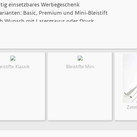
eitig einsetzbares Werbegeschenk
Varianten: Basic, Premium und Mini-Bleistift
ch Wunsch mit Lasergravur oder Druck
oßen und kleinen Auflagen verfügbar
 Qualität zu ausgesprochen günstigem Preis
eistifte Klassik
Bleistifte Mini
Zimm