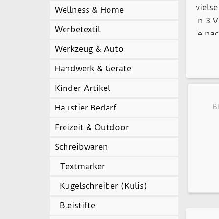
viels
Wellness & Home
in 3 
Werbetextil
je na
in gr
Werkzeug & Auto
beste
Handwerk & Geräte
Kinder Artikel
Haustier Bedarf
Bl
Freizeit & Outdoor
Schreibwaren
Textmarker
Kugelschreiber (Kulis)
Bleistifte