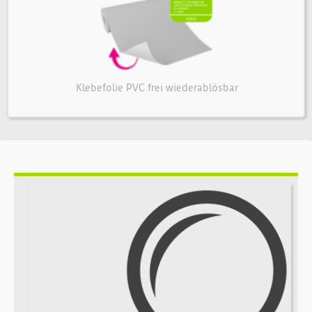
geeignet.
In unserem Sortiment finden Sie PVC-freie
Klebefolien als wiederablösbare und als
permanent haftende Variante. Beide erhalten
Klebefolie PVC frei wiederablösbar
Sie in Wunschgröße ab 21 x 21 cm. Die maximale
Höhe an der kurzen Seite für Ihre individuell
bedruckten selbstklebenden Folien beträgt 1,30
m.