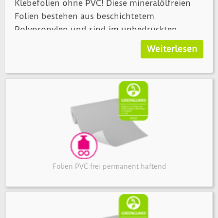
Klebefolien ohne PVC! Diese mineralölfreien
Folien bestehen aus beschichtetem
Polypropylen und sind im unbedruckten
Zustand weiß. Bei uns können Sie die PVC-
Weiterlesen
freien Klebefolien in glänzender oder matter
Ausführung bedrucken lassen – ganz so, wie es
zum gedachten Verwendungszweck passt.
Wir bedrucken Ihre Folien ohne PVC mit
GREENGUARD-Gold-zertifizierten Tinten, die
besonders emissionsarm sind und damit zu
einem besseren Raumklima beitragen können.
Zudem sind diese umweltschonenden Folien
Folien PVC frei permanent haftend
gemäß DIN EN 3501-1 schwer entflammbar und
eignen sich sogar für sensible Umgebungen.
Natürlich sind sie für den Einsatz unter freiem
Himmel sowie in Innenräumen bestens